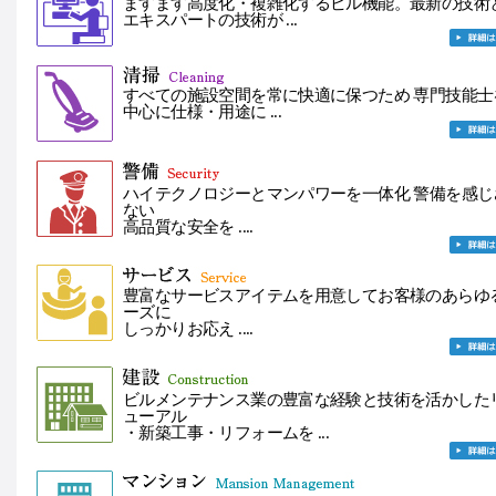
ますます高度化・複雑化するビル機能。最新の技術
エキスパートの技術が ...
すべての施設空間を常に快適に保つため 専門技能士
中心に仕様・用途に ...
ハイテクノロジーとマンパワーを一体化 警備を感じ
ない
高品質な安全を ....
豊富なサービスアイテムを用意してお客様のあらゆ
ーズに
しっかりお応え ....
ビルメンテナンス業の豊富な経験と技術を活かした
ューアル
・新築工事・リフォームを ...